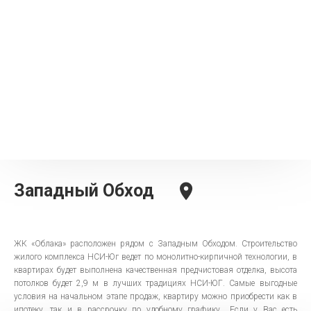
Западный Обход
ЖК «Облака» расположен рядом с Западным Обходом.
Строительство
жилого комплекса НСИ-Юг ведет по монолитно-кирпичной технологии, в
квартирах будет выполнена качественная предчистовая отделка, высота
потолков будет 2,9 м в лучших традициях НСИ-ЮГ.
Самые выгодные
условия на начальном этапе продаж, квартиру можно приобрести как в
ипотеку, так и в рассрочку по удобному графику.
. Если у Вас есть